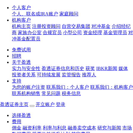
个人客户
个人、联名或IRA账户
家庭顾问
机构客户
机构主页
注册投资顾问
自营交易集团
对冲基金
介绍经纪
商
家族办公室
合规官员
小型公司
资金经理
基金管理员
对
冲基金配置员
免费试用
招聘
关于盈透
实力与安全性
盈透证券信息和历史
获奖
IBKR新闻
媒体
投资者关系
可持续发展
监管报告
推荐人
支持
为您的账户注资
联系我们：个人客户
联系我们：机构客户
联系机构销售
常见问题
税务信息
盈透证券主页
开立账户
登录
选择盈透
费用
佣金
融资利率
利率与利息
融券卖空成本
研究与新闻
市场