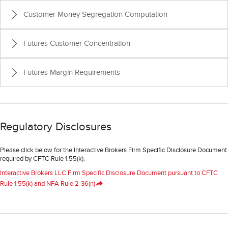
Customer Money Segregation Computation
Futures Customer Concentration
Futures Margin Requirements
Regulatory Disclosures
Please click below for the Interactive Brokers Firm Specific Disclosure Document
required by CFTC Rule 1.55(k).
Interactive Brokers LLC Firm Specific Disclosure Document pursuant to CFTC
Rule 1.55(k) and NFA Rule 2-36(n)