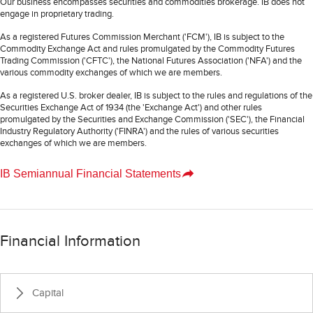
Our business encompasses securities and commodities brokerage. IB does not
engage in proprietary trading.
As a registered Futures Commission Merchant ('FCM'), IB is subject to the
Commodity Exchange Act and rules promulgated by the Commodity Futures
Trading Commission ('CFTC'), the National Futures Association ('NFA') and the
various commodity exchanges of which we are members.
As a registered U.S. broker dealer, IB is subject to the rules and regulations of the
Securities Exchange Act of 1934 (the 'Exchange Act') and other rules
promulgated by the Securities and Exchange Commission ('SEC'), the Financial
Industry Regulatory Authority ('FINRA') and the rules of various securities
exchanges of which we are members.
IB Semiannual Financial Statements
Financial Information
Capital