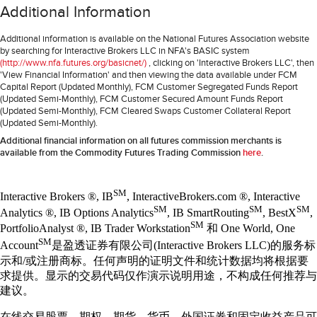
Additional Information
Additional information is available on the National Futures Association website
by searching for Interactive Brokers LLC in NFA's BASIC system
(http://www.nfa.futures.org/basicnet/)
, clicking on 'Interactive Brokers LLC', then
'View Financial Information' and then viewing the data available under FCM
Capital Report (Updated Monthly), FCM Customer Segregated Funds Report
(Updated Semi-Monthly), FCM Customer Secured Amount Funds Report
(Updated Semi-Monthly), FCM Cleared Swaps Customer Collateral Report
(Updated Semi-Monthly).
Additional financial information on all futures commission merchants is
available from the Commodity Futures Trading Commission
here
.
SM
Interactive Brokers ®, IB
, InteractiveBrokers.com ®, Interactive
SM
SM
SM
Analytics ®, IB Options Analytics
, IB SmartRouting
, BestX
,
SM
PortfolioAnalyst ®, IB Trader Workstation
和 One World, One
SM
Account
是盈透证券有限公司(Interactive Brokers LLC)的服务标
示和/或注册商标。任何声明的证明文件和统计数据均将根据要
求提供。显示的交易代码仅作演示说明用途，不构成任何推荐与
建议。
在线交易股票、期权、期货、货币、外国证券和固定收益产品可