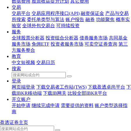
数据费用
股票收益提升计划
其它费用
交易
交易平台
交易应用程序接口(API)
融资保证金
产品与交易
所搜索
委托单类型与算法
账户报告
融券
功能聚焦
概率实
验室
全球外包交易台
可持续投资
服务
全球股票分析器
投资组合分析器
债券服务市场
共同基金
服务市场
免佣ETF
投资者服务市场
可卖空证券查询
第三
方服务整合
教育
中文短视频
交易日历
搜索
登录
网页端登录
下载交易者工作站(TWS)
下载盈透卓尚平台
下
载IBKR移动端
下载IB网关
比较全部IBKR平台
开立账户
开始申请
继续完成申请
需要提供的资料
账户类型选择指
南
盈透证券主页