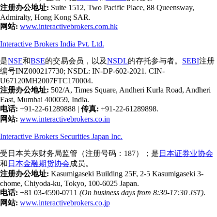
注册办公地址:
Suite 1512, Two Pacific Place, 88 Queensway,
Admiralty, Hong Kong SAR.
网站:
www.interactivebrokers.com.hk
Interactive Brokers India Pvt. Ltd.
是
NSE
和
BSE
的交易会员，以及
NSDL
的存托参与者。
SEBI
注册
编号INZ000217730; NSDL: IN-DP-602-2021. CIN-
U67120MH2007FTC170004.
注册办公地址:
502/A, Times Square, Andheri Kurla Road, Andheri
East, Mumbai 400059, India.
电话:
+91-22-61289888
|
传真:
+91-22-61289898.
网站:
www.interactivebrokers.co.in
Interactive Brokers Securities Japan Inc.
受日本关东财务局监管（注册号码：187）；是
日本证券业协会
和
日本金融期货协会
成员。
注册办公地址:
Kasumigaseki Building 25F, 2-5 Kasumigaseki 3-
chome, Chiyoda-ku, Tokyo, 100-6025 Japan.
电话:
+81 03-4590-0711
(On business days from 8:30-17:30 JST)
.
网站:
www.interactivebrokers.co.jp