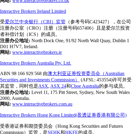
网站:
www.interactivebrokers.co.uk
Interactive Brokers Ireland Limited
受
爱尔兰中央银行（CBI）监管
（参考号码C423427），在公司
注册办公室（CRO）注册（注册号码657406）且是爱尔兰投资
者补偿计划（ICS）的成员。
注册办公地址:
North Dock One, 91/92 North Wall Quay, Dublin 1
D01 H7V7, Ireland.
网站:
www.interactivebrokers.ie
Interactive Brokers Australia Pty. Ltd.
ABN 98 166 929 568 由
澳大利亚证券投资委员会（Australian
Securities and Investments Commission）
(AFSL: 453554)许可并受
其监管，同时也是
ASX
,
ASX 24
和
Cboe Australia
的参与成员。
注册办公地址:
Level 11, 175 Pitt Street, Sydney, New South Wales
2000, Australia.
网站:
www.interactivebrokers.com.au
Interactive Brokers Hong Kong Limited(盈透证券香港有限公司)
受香港证券和期货委员会（Hong Kong Securities and Futures
Commission）监管，是
SEHK
和
HKFE
的成员。