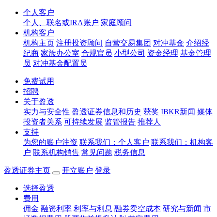
个人客户
个人、联名或IRA账户
家庭顾问
机构客户
机构主页
注册投资顾问
自营交易集团
对冲基金
介绍经
纪商
家族办公室
合规官员
小型公司
资金经理
基金管理
员
对冲基金配置员
免费试用
招聘
关于盈透
实力与安全性
盈透证券信息和历史
获奖
IBKR新闻
媒体
投资者关系
可持续发展
监管报告
推荐人
支持
为您的账户注资
联系我们：个人客户
联系我们：机构客
户
联系机构销售
常见问题
税务信息
盈透证券主页
开立账户
登录
选择盈透
费用
佣金
融资利率
利率与利息
融券卖空成本
研究与新闻
市