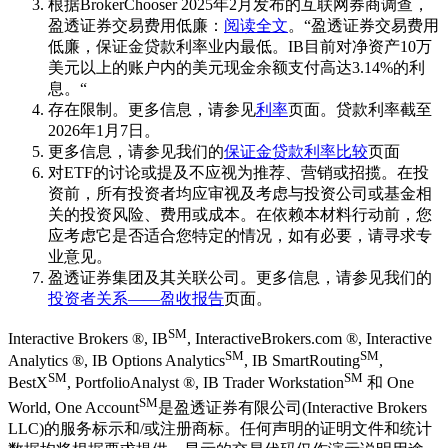
根据BrokerChooser 2025年2月发布的互联网券商调查，
盈透证券交易费用低廉：
阅读全文
。“盈透证券交易费用
低廉，保证金贷款利率业内最低。IB目前对净资产10万
美元以上的账户内的美元现金余额支付高达3.14%的利
息。“
存在限制。更多信息，请参见
利率
页面。贷款利率截至
2026年1月7日。
更多信息，请参见我们的
保证金贷款利率比较
页面
对ETF的讨论或提及不应视为推荐、营销或招揽。在投
资前，所有投资者均应审视及考虑与投资公司或基金相
关的投资风险、费用或成本。在依赖本材料行动前，您
应考虑它是否适合您特定的情况，如有必要，请寻求专
业意见。
盈透证券集团及其关联公司。更多信息，请参见我们的
投资者关系——盈收报告
页面。
SM
Interactive Brokers ®, IB
, InteractiveBrokers.com ®, Interactive
SM
SM
Analytics ®, IB Options Analytics
, IB SmartRouting
,
SM
SM
BestX
, PortfolioAnalyst ®, IB Trader Workstation
和 One
SM
World, One Account
是盈透证券有限公司(Interactive Brokers
LLC)的服务标示和/或注册商标。任何声明的证明文件和统计