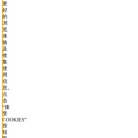
更
好
的
浏
览
体
验
及
收
集
使
用
信
息。
点
击
“接
受
COOKIES”
按
钮