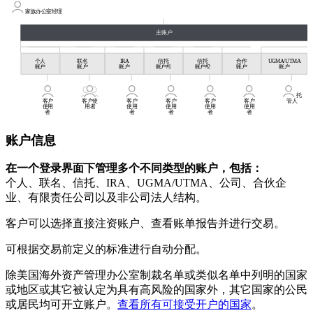
家族办公室经理
主账户
个人
联名
IRA
信托
信托
合作
UGMA/UTMA
账户
账户
账户
账户#1
账户#2
账户
账户
托
客户
客户使
客户
客户
客户
客户
管人
使用
用者
使用
使用
使用
使用
者
者
者
者
者
账户信息
在一个登录界面下管理多个不同类型的账户，包括：
个人、联名、信托、IRA、UGMA/UTMA、公司、合伙企
业、有限责任公司以及非公司法人结构。
客户可以选择直接注资账户、查看账单报告并进行交易。
可根据交易前定义的标准进行自动分配。
除美国海外资产管理办公室制裁名单或类似名单中列明的国家
或地区或其它被认定为具有高风险的国家外，其它国家的公民
或居民均可开立账户。
查看所有可接受开户的国家
。