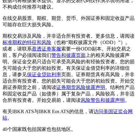
数据均将根据要求提供。显示的交易代码仅作演示说明用途，
不构成任何推荐与建议。
在线交易股票、期权、期货、货币、外国证券和固定收益产品
可能存在巨大损失风险。
期权交易涉及风险，并非适合所有投资者。更多信息，请阅读
标准期权的特征和风险
（也称“期权披露文件（ODD）”）。
或者，请联系
盈透证券客服
索要一份ODD副本。开始交易之
前，客户必须阅读我们
警告和披露页面
上的相关风险披露声
明。保证金交易只适合可承受高风险的有经验投资者。您的损
失可能会大于您的初始投资。有关保证金借贷利率的详细信
息，请参见
保证金贷款利率
页面。证券期货具有高风险，并非
适合所有投资者。您的损失可能会大于您的初始投资。开始交
易证券期货之前，请阅读
证券期货风险披露声明
。结构性产品
和固定收益产品（如债券）属于复杂产品，风险较高，并非适
合所有投资者。开始交易前，请阅读
风险警告和披露声明
。
有关IBKR ATS与IBKR Eos ATS的信息，请
访问美国证监会网
站
。
40个国家既包括国家也包括地区。