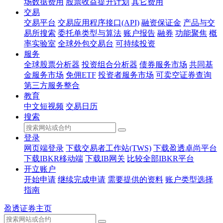
场数据费用
股票收益提升计划
其它费用
交易
交易平台
交易应用程序接口(API)
融资保证金
产品与交
易所搜索
委托单类型与算法
账户报告
融券
功能聚焦
概
率实验室
全球外包交易台
可持续投资
服务
全球股票分析器
投资组合分析器
债券服务市场
共同基
金服务市场
免佣ETF
投资者服务市场
可卖空证券查询
第三方服务整合
教育
中文短视频
交易日历
搜索
登录
网页端登录
下载交易者工作站(TWS)
下载盈透卓尚平台
下载IBKR移动端
下载IB网关
比较全部IBKR平台
开立账户
开始申请
继续完成申请
需要提供的资料
账户类型选择
指南
盈透证券主页