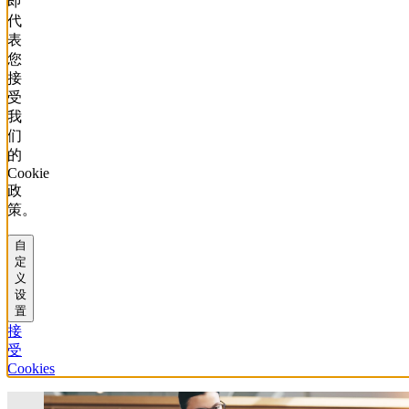
即
代
表
您
接
受
我
们
的
Cookie
政
策。
自
定
义
设
置
接
受
Cookies