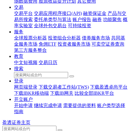
场数据费用
股票收益提升计划
其它费用
交易
交易平台
交易应用程序接口(API)
融资保证金
产品与交
易所搜索
委托单类型与算法
账户报告
融券
功能聚焦
概
率实验室
全球外包交易台
可持续投资
服务
全球股票分析器
投资组合分析器
债券服务市场
共同基
金服务市场
免佣ETF
投资者服务市场
可卖空证券查询
第三方服务整合
教育
中文短视频
交易日历
搜索
登录
网页端登录
下载交易者工作站(TWS)
下载盈透卓尚平台
下载IBKR移动端
下载IB网关
比较全部IBKR平台
开立账户
开始申请
继续完成申请
需要提供的资料
账户类型选择
指南
盈透证券主页