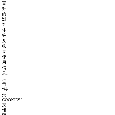
更
好
的
浏
览
体
验
及
收
集
使
用
信
息。
点
击
“接
受
COOKIES”
按
钮