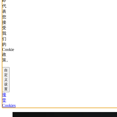
即
代
表
您
接
受
我
们
的
Cookie
政
策。
自
定
义
设
置
接
受
Cookies