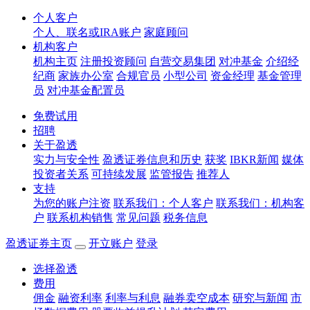
个人客户
个人、联名或IRA账户
家庭顾问
机构客户
机构主页
注册投资顾问
自营交易集团
对冲基金
介绍经
纪商
家族办公室
合规官员
小型公司
资金经理
基金管理
员
对冲基金配置员
免费试用
招聘
关于盈透
实力与安全性
盈透证券信息和历史
获奖
IBKR新闻
媒体
投资者关系
可持续发展
监管报告
推荐人
支持
为您的账户注资
联系我们：个人客户
联系我们：机构客
户
联系机构销售
常见问题
税务信息
盈透证券主页
开立账户
登录
选择盈透
费用
佣金
融资利率
利率与利息
融券卖空成本
研究与新闻
市