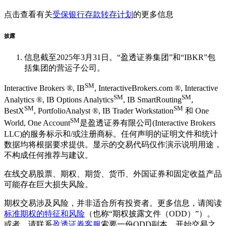
点击查看有关
受保银行存款转存计划
的更多信息
披露
信息截至2025年3月31日。“盈透证券集团”和“IBKR”包
括集团的营运子公司。
SM
Interactive Brokers ®, IB
, InteractiveBrokers.com ®, Interactive
SM
SM
Analytics ®, IB Options Analytics
, IB SmartRouting
,
SM
SM
BestX
, PortfolioAnalyst ®, IB Trader Workstation
和 One
SM
World, One Account
是盈透证券有限公司(Interactive Brokers
LLC)的服务标示和/或注册商标。任何声明的证明文件和统计
数据均将根据要求提供。显示的交易代码仅作演示说明用途，
不构成任何推荐与建议。
在线交易股票、期权、期货、货币、外国证券和固定收益产品
可能存在巨大损失风险。
期权交易涉及风险，并非适合所有投资者。更多信息，请阅读
标准期权的特征和风险
（也称“期权披露文件（ODD）”）。
或者，请联系
盈透证券客服
索要一份ODD副本。开始交易之