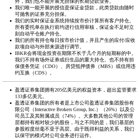
外，我们也不能开展无担保的长期贷款业务。
我们唯一能开展的授信是保证金贷款，此类贷款由随时
可抛售的证券充分担保。
我们的实时保证金系统持续按市价计算所有客户持仓。
所有委托单在执行前均进行信用审核，保证金不足时立
刻自动平仓账户持仓。
我们的所有持仓每日按市价计值，并且产生的应付/应收
款项自动与外部来源进行调节。
IBKR会将现金投资在期限不长于几个月的短期标的中。
我们不持有场外证券或衍生品的重大持仓。也不持有担
保债务凭证（CDO）、房贷抵押债券（MBS）或信用违
约互换（CDS）。
盈透证券集团拥有205亿美元的权益资本，超出监管要求
133多亿美元。
盈透证券集团的所有者是上市公司盈透证券集团股份有
限公司（Interactive Brokers Group, Inc.）（26%）以及公
司员工及其附属成员（74%）。大多数其他公司的管理
层都持有相对较少的股份，与之不同的是，我们基层的
参股程度丝毫不亚于高层。由于既得利益的关系，我们
以保守的模式对公司业务进行运作。