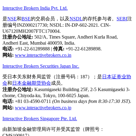
Interactive Brokers India Pvt. Ltd.
是
NSE
和
BSE
的交易会员，以及
NSDL
的存托参与者。
SEBI
注
册编号INZ000217730; NSDL: IN-DP-602-2021. CIN-
U67120MH2007FTC170004.
注册办公地址:
502/A, Times Square, Andheri Kurla Road,
Andheri East, Mumbai 400059, India.
电话:
+91-22-61289888
|
传真:
+91-22-61289898.
网站:
www.interactivebrokers.co.in
Interactive Brokers Securities Japan Inc.
受日本关东财务局监管（注册号码：187）；是
日本证券业协
会
和
日本金融期货协会
成员。
注册办公地址:
Kasumigaseki Building 25F, 2-5 Kasumigaseki 3-
chome, Chiyoda-ku, Tokyo, 100-6025 Japan.
电话:
+81 03-4590-0711
(On business days from 8:30-17:30 JST)
.
网站:
www.interactivebrokers.co.jp
Interactive Brokers Singapore Pte. Ltd.
由新加坡金融管理局许可并受其监管（牌照号：
CMS100917）。