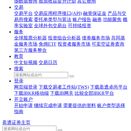
场数据费用
股票收益提升计划
其它费用
交易
交易平台
交易应用程序接口(API)
融资保证金
产品与交
易所搜索
委托单类型与算法
账户报告
融券
功能聚焦
概
率实验室
全球外包交易台
可持续投资
服务
全球股票分析器
投资组合分析器
债券服务市场
共同基
金服务市场
免佣ETF
投资者服务市场
可卖空证券查询
第三方服务整合
教育
中文短视频
交易日历
搜索
登录
网页端登录
下载交易者工作站(TWS)
下载盈透卓尚平台
下载IBKR移动端
下载IB网关
比较全部IBKR平台
开立账户
开始申请
继续完成申请
需要提供的资料
账户类型选择
指南
盈透证券主页