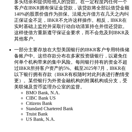
多头结余和提供给他人的贷款。在一定程度内任何一个
客户在IBKR拥有保证金贷款，该贷款将全部以借贷金额
140%的股票价值作为担保。法规允许借方在几天之内纠
正保证金不足，IBKR不允许这样操作。相反，IBKR在
实时基础上监控并采取行动自动清算持仓并偿还贷款。
这样使借方重新遵守保证金要求，而不会危及到IBKR及
其他客户。
一部分主要存放在大型美国银行的IBKR客户专用特殊储
备账户中。这些存款分布在多家投资级银行，以避免任
何单个机构带来的集中风险。每间银行持有的资金不超
过IBKR所持客户资产的5%。截至2025年7月，IBKR在
以下银行拥有存款（IBKR有权随时对此列表进行酌情变
更）。某些银行为外资金融机构的附属机构或分支，受
美联储及货币监理办公室的监督。
BMO Bank, N.A.
CIBC Bank US
Citizens Bank
Standard Chartered Bank
Truist Bank
US Bank, N.A.