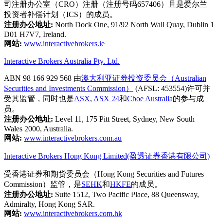
司注册办公室（CRO）注册（注册号码657406）且是爱尔兰
投资者补偿计划（ICS）的成员。
注册办公地址:
North Dock One, 91/92 North Wall Quay, Dublin 1
D01 H7V7, Ireland.
网站:
www.interactivebrokers.ie
Interactive Brokers Australia Pty. Ltd.
ABN 98 166 929 568 由
澳大利亚证券投资委员会（Australian
Securities and Investments Commission）
(AFSL: 453554)许可并
受其监管，同时也是
ASX
,
ASX 24
和
Cboe Australia
的参与成
员。
注册办公地址:
Level 11, 175 Pitt Street, Sydney, New South
Wales 2000, Australia.
网站:
www.interactivebrokers.com.au
Interactive Brokers Hong Kong Limited(盈透证券香港有限公司)
受香港证券和期货委员会（Hong Kong Securities and Futures
Commission）监管，是
SEHK
和
HKFE
的成员。
注册办公地址:
Suite 1512, Two Pacific Place, 88 Queensway,
Admiralty, Hong Kong SAR.
网站:
www.interactivebrokers.com.hk