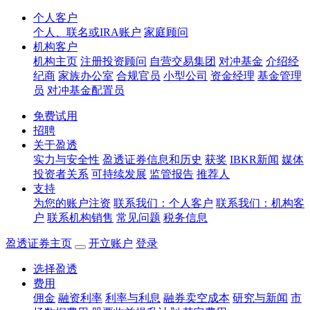
个人客户
个人、联名或IRA账户
家庭顾问
机构客户
机构主页
注册投资顾问
自营交易集团
对冲基金
介绍经
纪商
家族办公室
合规官员
小型公司
资金经理
基金管理
员
对冲基金配置员
免费试用
招聘
关于盈透
实力与安全性
盈透证券信息和历史
获奖
IBKR新闻
媒体
投资者关系
可持续发展
监管报告
推荐人
支持
为您的账户注资
联系我们：个人客户
联系我们：机构客
户
联系机构销售
常见问题
税务信息
盈透证券主页
开立账户
登录
选择盈透
费用
佣金
融资利率
利率与利息
融券卖空成本
研究与新闻
市