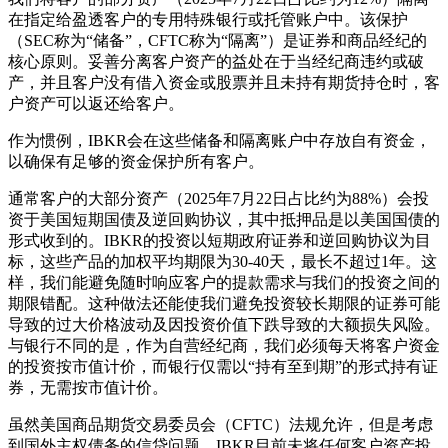
在指定给盈透客户的专用特殊银行或托管账户中。该保护
（SEC称为“储备”，CFTC称为“隔离”）是证券和商品经纪的
核心原则。妥善分离客户资产的益处在于当经纪商违约或破
产，并且客户没有借入资金或股票并且未持有期货持仓时，客
户资产可以返还给客户。
作为惯例，IBKR会在这些储备和隔离账户中存放自有资金，
以确保有足够的资金保护所有客户。
通常客户的大部分资产（2025年7月22日占比约为88%）会投
资于美国短期国债及逆回购协议，其中抵押品是以美国国债的
形式收到的。IBKR的投资以短期政府证券和逆回购协议为目
标，这些产品的加权平均期限为30-40天，最长不超过1年。这
样，我们能避免随时响应客户的提款需求与我们的投资之间的
期限错配。这种做法还能使我们避免投资较长期限的证券可能
导致的过大价格波动及因投资价值下跌导致的大额损失风险。
与银行不同的是，作为自营经纪商，我们必须每天将客户资金
的投资按市值计价，而银行仅需以“持有至到期”的形式持有证
券，无需按市值计价。
虽然美国商品期货交易委员会（CFTC）法规允许，但是考虑
到国外主权债务的信贷问题，IBKR目前未将任何客户资产投