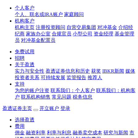
个人客户
个人、联名或IRA账户
家庭顾问
机构客户
机构主页
注册投资顾问
自营交易集团
对冲基金
介绍经
纪商
家族办公室
合规官员
小型公司
资金经理
基金管理
员
对冲基金配置员
免费试用
招聘
关于盈透
实力与安全性
盈透证券信息和历史
获奖
IBKR新闻
媒体
投资者关系
可持续发展
监管报告
推荐人
支持
为您的账户注资
联系我们：个人客户
联系我们：机构客
户
联系机构销售
常见问题
税务信息
盈透证券主页
开立账户
登录
选择盈透
费用
佣金
融资利率
利率与利息
融券卖空成本
研究与新闻
市