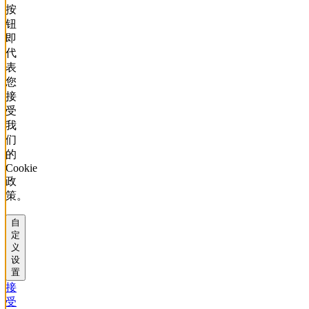
按
钮
即
代
表
您
接
受
我
们
的
Cookie
政
策。
自
定
义
设
置
接
受