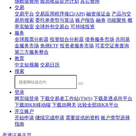
场数据费用
股票收益提升计划
其它费用
交易
交易平台
交易应用程序接口(API)
融资保证金
产品与交
易所搜索
委托单类型与算法
账户报告
融券
功能聚焦
概
率实验室
全球外包交易台
可持续投资
服务
全球股票分析器
投资组合分析器
债券服务市场
共同基
金服务市场
免佣ETF
投资者服务市场
可卖空证券查询
第三方服务整合
教育
中文短视频
交易日历
搜索
登录
网页端登录
下载交易者工作站(TWS)
下载盈透卓尚平台
下载IBKR移动端
下载IB网关
比较全部IBKR平台
开立账户
开始申请
继续完成申请
需要提供的资料
账户类型选择
指南
盈透证券主页