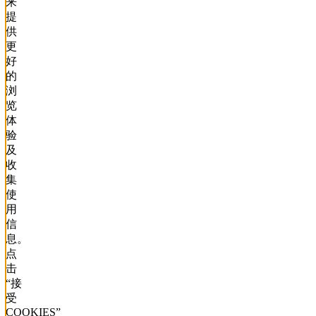
来
提
供
更
好
的
浏
览
体
验
及
收
集
使
用
信
息。
点
击
“接
受
COOKIES”