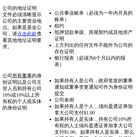
公司的地址证明
公共事业账单（必须为一年内开具的
文件必须清晰显示
账单）
公司的主要营业地
租约
点。如果是基金公
抵押贷款单据、房屋契约或其他房产
司，请
点击此处
查
证明
看其他地址证明要
上方列出的任何文件不能作为公司的
求。
存在证明
银行报表（必须为6个月以内的报
表）
公司
所有
董事
的身
如果持有人是公司，政府签发的董事
份证明以及公司主
通知或董事变更通知可作为身份证明
管人员和持有公司
提交
10%或10%以上所
公司条例
有权的个人或实体
如果持有人是个人，须向盈透证券加
的身份证明
拿大公司支付$1.00
如果持有人是实体，持有公司10%所
有权的人士须向盈透证券加拿大公司
支付$1.00。如果持有人是实体，那么