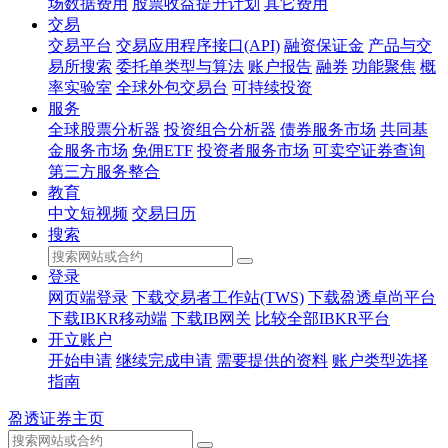
场数据费用
股票收益提升计划
其它费用
交易
交易平台
交易应用程序接口(API)
融资保证金
产品与交
易所搜索
委托单类型与算法
账户报告
融券
功能聚焦
概
率实验室
全球外包交易台
可持续投资
服务
全球股票分析器
投资组合分析器
债券服务市场
共同基
金服务市场
免佣ETF
投资者服务市场
可卖空证券查询
第三方服务整合
教育
中文短视频
交易日历
搜索
登录
网页端登录
下载交易者工作站(TWS)
下载盈透卓尚平台
下载IBKR移动端
下载IB网关
比较全部IBKR平台
开立账户
开始申请
继续完成申请
需要提供的资料
账户类型选择
指南
盈透证券主页