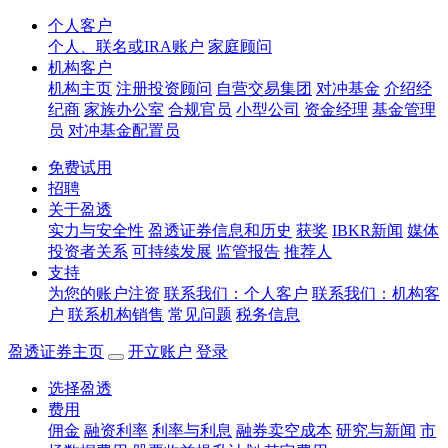
个人客户
个人、联名或IRA账户
家庭顾问
机构客户
机构主页
注册投资顾问
自营交易集团
对冲基金
介绍经
纪商
家族办公室
合规官员
小型公司
资金经理
基金管理
员
对冲基金配置员
免费试用
招聘
关于盈透
实力与安全性
盈透证券信息和历史
获奖
IBKR新闻
媒体
投资者关系
可持续发展
监管报告
推荐人
支持
为您的账户注资
联系我们：个人客户
联系我们：机构客
户
联系机构销售
常见问题
税务信息
盈透证券主页
开立账户
登录
选择盈透
费用
佣金
融资利率
利率与利息
融券卖空成本
研究与新闻
市