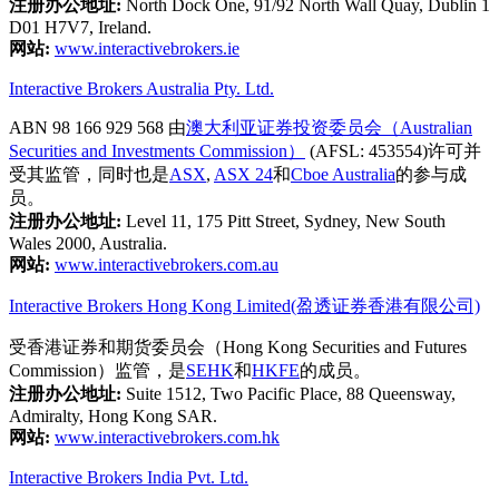
注册办公地址:
North Dock One, 91/92 North Wall Quay, Dublin 1
D01 H7V7, Ireland.
网站:
www.interactivebrokers.ie
Interactive Brokers Australia Pty. Ltd.
ABN 98 166 929 568 由
澳大利亚证券投资委员会（Australian
Securities and Investments Commission）
(AFSL: 453554)许可并
受其监管，同时也是
ASX
,
ASX 24
和
Cboe Australia
的参与成
员。
注册办公地址:
Level 11, 175 Pitt Street, Sydney, New South
Wales 2000, Australia.
网站:
www.interactivebrokers.com.au
Interactive Brokers Hong Kong Limited(盈透证券香港有限公司)
受香港证券和期货委员会（Hong Kong Securities and Futures
Commission）监管，是
SEHK
和
HKFE
的成员。
注册办公地址:
Suite 1512, Two Pacific Place, 88 Queensway,
Admiralty, Hong Kong SAR.
网站:
www.interactivebrokers.com.hk
Interactive Brokers India Pvt. Ltd.