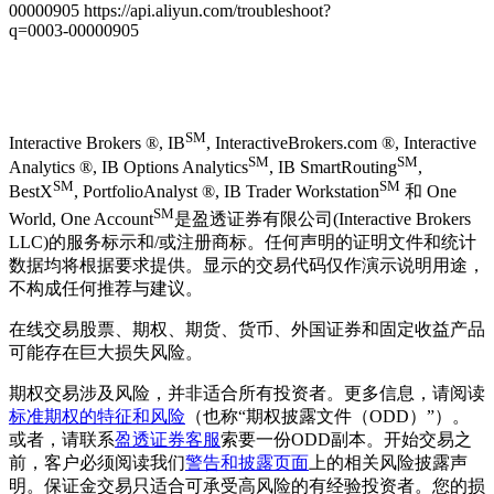
SM
Interactive Brokers ®, IB
, InteractiveBrokers.com ®, Interactive
SM
SM
Analytics ®, IB Options Analytics
, IB SmartRouting
,
SM
SM
BestX
, PortfolioAnalyst ®, IB Trader Workstation
和 One
SM
World, One Account
是盈透证券有限公司(Interactive Brokers
LLC)的服务标示和/或注册商标。任何声明的证明文件和统计
数据均将根据要求提供。显示的交易代码仅作演示说明用途，
不构成任何推荐与建议。
在线交易股票、期权、期货、货币、外国证券和固定收益产品
可能存在巨大损失风险。
期权交易涉及风险，并非适合所有投资者。更多信息，请阅读
标准期权的特征和风险
（也称“期权披露文件（ODD）”）。
或者，请联系
盈透证券客服
索要一份ODD副本。开始交易之
前，客户必须阅读我们
警告和披露页面
上的相关风险披露声
明。保证金交易只适合可承受高风险的有经验投资者。您的损