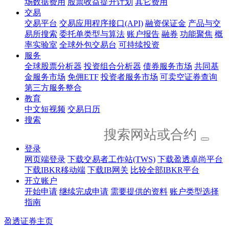
场数据费用
股票收益提升计划
其它费用
交易
交易平台
交易应用程序接口(API)
融资保证金
产品与交
易所搜索
委托单类型与算法
账户报告
融券
功能聚焦
概
率实验室
全球外包交易台
可持续投资
服务
全球股票分析器
投资组合分析器
债券服务市场
共同基
金服务市场
免佣ETF
投资者服务市场
可卖空证券查询
第三方服务整合
教育
中文短视频
交易日历
搜索
登录
网页端登录
下载交易者工作站(TWS)
下载盈透卓尚平台
下载IBKR移动端
下载IB网关
比较全部IBKR平台
开立账户
开始申请
继续完成申请
需要提供的资料
账户类型选择
指南
盈透证券主页