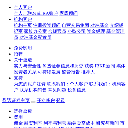
个人客户
个人、联名或IRA账户
家庭顾问
机构客户
机构主页
注册投资顾问
自营交易集团
对冲基金
介绍经
纪商
家族办公室
合规官员
小型公司
资金经理
基金管理
员
对冲基金配置员
免费试用
招聘
关于盈透
实力与安全性
盈透证券信息和历史
获奖
IBKR新闻
媒体
投资者关系
可持续发展
监管报告
推荐人
支持
为您的账户注资
联系我们：个人客户
联系我们：机构客
户
联系机构销售
常见问题
税务信息
盈透证券主页
开立账户
登录
选择盈透
费用
佣金
融资利率
利率与利息
融券卖空成本
研究与新闻
市