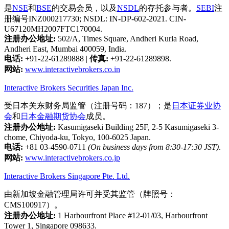
是
NSE
和
BSE
的交易会员，以及
NSDL
的存托参与者。
SEBI
注
册编号INZ000217730; NSDL: IN-DP-602-2021. CIN-
U67120MH2007FTC170004.
注册办公地址:
502/A, Times Square, Andheri Kurla Road,
Andheri East, Mumbai 400059, India.
电话:
+91-22-61289888
|
传真:
+91-22-61289898.
网站:
www.interactivebrokers.co.in
Interactive Brokers Securities Japan Inc.
受日本关东财务局监管（注册号码：187）；是
日本证券业协
会
和
日本金融期货协会
成员。
注册办公地址:
Kasumigaseki Building 25F, 2-5 Kasumigaseki 3-
chome, Chiyoda-ku, Tokyo, 100-6025 Japan.
电话:
+81 03-4590-0711
(On business days from 8:30-17:30 JST)
.
网站:
www.interactivebrokers.co.jp
Interactive Brokers Singapore Pte. Ltd.
由新加坡金融管理局许可并受其监管（牌照号：
CMS100917）。
注册办公地址:
1 Harbourfront Place #12-01/03, Harbourfront
Tower 1, Singapore 098633.