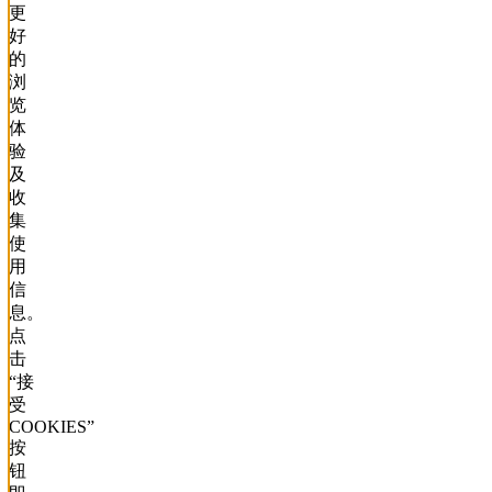
更
好
的
浏
览
体
验
及
收
集
使
用
信
息。
点
击
“接
受
COOKIES”
按
钮