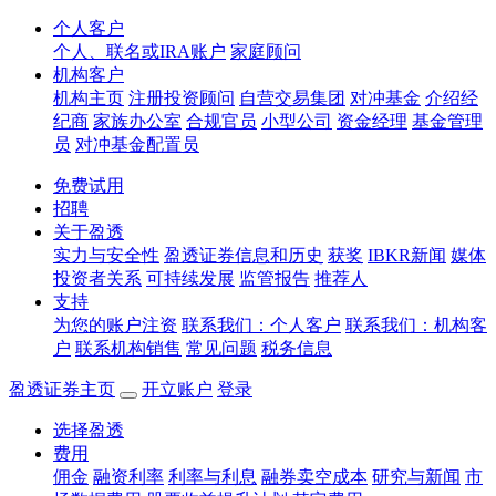
个人客户
个人、联名或IRA账户
家庭顾问
机构客户
机构主页
注册投资顾问
自营交易集团
对冲基金
介绍经
纪商
家族办公室
合规官员
小型公司
资金经理
基金管理
员
对冲基金配置员
免费试用
招聘
关于盈透
实力与安全性
盈透证券信息和历史
获奖
IBKR新闻
媒体
投资者关系
可持续发展
监管报告
推荐人
支持
为您的账户注资
联系我们：个人客户
联系我们：机构客
户
联系机构销售
常见问题
税务信息
盈透证券主页
开立账户
登录
选择盈透
费用
佣金
融资利率
利率与利息
融券卖空成本
研究与新闻
市