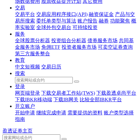
场数据费用
股票收益提升计划
其它费用
交易
交易平台
交易应用程序接口(API)
融资保证金
产品与交
易所搜索
委托单类型与算法
账户报告
融券
功能聚焦
概
率实验室
全球外包交易台
可持续投资
服务
全球股票分析器
投资组合分析器
债券服务市场
共同基
金服务市场
免佣ETF
投资者服务市场
可卖空证券查询
第三方服务整合
教育
中文短视频
交易日历
搜索
登录
网页端登录
下载交易者工作站(TWS)
下载盈透卓尚平台
下载IBKR移动端
下载IB网关
比较全部IBKR平台
开立账户
开始申请
继续完成申请
需要提供的资料
账户类型选择
指南
盈透证券主页