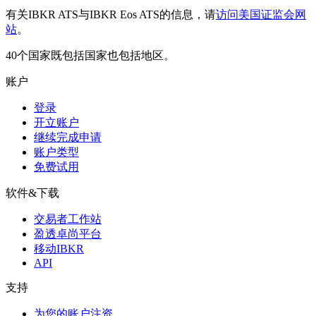
有关IBKR ATS与IBKR Eos ATS的信息，请
访问美国证监会网
站
。
40个国家既包括国家也包括地区。
账户
登录
开立账户
继续完成申请
账户类型
免费试用
软件&下载
交易者工作站
盈透卓尚平台
移动IBKR
API
支持
为您的账户注资