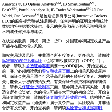
SM
SM
Analytics ®, IB Options Analytics
, IB SmartRouting
,
SM
SM
BestX
, PortfolioAnalyst ®, IB Trader Workstation
和 One
SM
World, One Account
是盈透证券有限公司(Interactive Brokers
LLC)的服务标示和/或注册商标。任何声明的证明文件和统计
数据均将根据要求提供。显示的交易代码仅作演示说明用途，
不构成任何推荐与建议。
在线交易股票、期权、期货、货币、外国证券和固定收益产品
可能存在巨大损失风险。
期权交易涉及风险，并非适合所有投资者。更多信息，请阅读
标准期权的特征和风险
（也称“期权披露文件（ODD）”）。
或者，请联系
盈透证券客服
索要一份ODD副本。开始交易之
前，客户必须阅读我们
警告和披露页面
上的相关风险披露声
明。保证金交易只适合可承受高风险的有经验投资者。您的损
失可能会大于您的初始投资。有关保证金借贷利率的详细信
息，请参见
保证金贷款利率
页面。证券期货具有高风险，并非
适合所有投资者。您的损失可能会大于您的初始投资。开始交
易证券期货之前，请阅读
证券期货风险披露声明
。结构性产品
和固定收益产品（如债券）属于复杂产品，风险较高，并非适
合所有投资者。开始交易前，请阅读
风险警告和披露声明
。