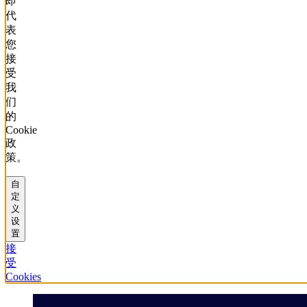
即
代
表
您
接
受
我
们
的
Cookie
政
策。
自
定
义
设
置
接
受
Cookies