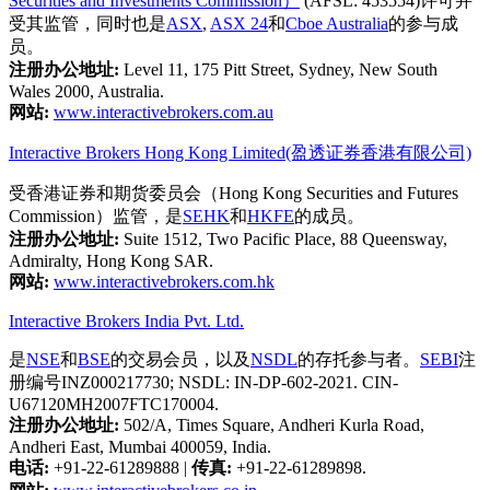
Securities and Investments Commission）
(AFSL: 453554)许可并
受其监管，同时也是
ASX
,
ASX 24
和
Cboe Australia
的参与成
员。
注册办公地址:
Level 11, 175 Pitt Street, Sydney, New South
Wales 2000, Australia.
网站:
www.interactivebrokers.com.au
Interactive Brokers Hong Kong Limited(盈透证券香港有限公司)
受香港证券和期货委员会（Hong Kong Securities and Futures
Commission）监管，是
SEHK
和
HKFE
的成员。
注册办公地址:
Suite 1512, Two Pacific Place, 88 Queensway,
Admiralty, Hong Kong SAR.
网站:
www.interactivebrokers.com.hk
Interactive Brokers India Pvt. Ltd.
是
NSE
和
BSE
的交易会员，以及
NSDL
的存托参与者。
SEBI
注
册编号INZ000217730; NSDL: IN-DP-602-2021. CIN-
U67120MH2007FTC170004.
注册办公地址:
502/A, Times Square, Andheri Kurla Road,
Andheri East, Mumbai 400059, India.
电话:
+91-22-61289888
|
传真:
+91-22-61289898.