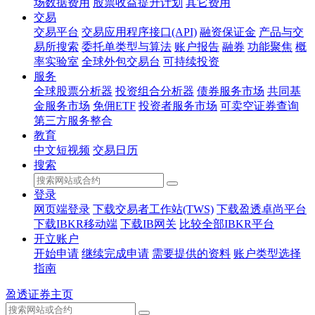
场数据费用
股票收益提升计划
其它费用
交易
交易平台
交易应用程序接口(API)
融资保证金
产品与交
易所搜索
委托单类型与算法
账户报告
融券
功能聚焦
概
率实验室
全球外包交易台
可持续投资
服务
全球股票分析器
投资组合分析器
债券服务市场
共同基
金服务市场
免佣ETF
投资者服务市场
可卖空证券查询
第三方服务整合
教育
中文短视频
交易日历
搜索
登录
网页端登录
下载交易者工作站(TWS)
下载盈透卓尚平台
下载IBKR移动端
下载IB网关
比较全部IBKR平台
开立账户
开始申请
继续完成申请
需要提供的资料
账户类型选择
指南
盈透证券主页