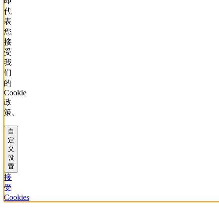
即
代
表
您
接
受
我
们
的
Cookie
政
策。
自
定
义
设
置
接
受
Cookies