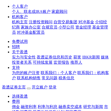
个人客户
个人、联名或IRA账户
家庭顾问
机构客户
机构主页
注册投资顾问
自营交易集团
对冲基金
介绍经
纪商
家族办公室
合规官员
小型公司
资金经理
基金管理
员
对冲基金配置员
免费试用
招聘
关于盈透
实力与安全性
盈透证券信息和历史
获奖
IBKR新闻
媒体
投资者关系
可持续发展
监管报告
推荐人
支持
为您的账户注资
联系我们：个人客户
联系我们：机构客
户
联系机构销售
常见问题
税务信息
盈透证券主页
开立账户
登录
选择盈透
费用
佣金
融资利率
利率与利息
融券卖空成本
研究与新闻
市