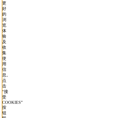
更
好
的
浏
览
体
验
及
收
集
使
用
信
息。
点
击
“接
受
COOKIES”
按
钮