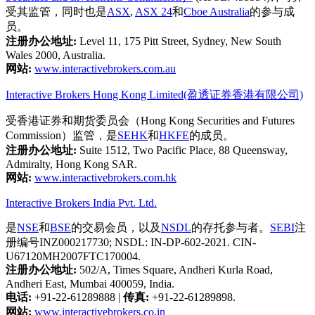
受其监管，同时也是
ASX
,
ASX 24
和
Cboe Australia
的参与成
员。
注册办公地址:
Level 11, 175 Pitt Street, Sydney, New South
Wales 2000, Australia.
网站:
www.interactivebrokers.com.au
Interactive Brokers Hong Kong Limited(盈透证券香港有限公司)
受香港证券和期货委员会（Hong Kong Securities and Futures
Commission）监管，是
SEHK
和
HKFE
的成员。
注册办公地址:
Suite 1512, Two Pacific Place, 88 Queensway,
Admiralty, Hong Kong SAR.
网站:
www.interactivebrokers.com.hk
Interactive Brokers India Pvt. Ltd.
是
NSE
和
BSE
的交易会员，以及
NSDL
的存托参与者。
SEBI
注
册编号INZ000217730; NSDL: IN-DP-602-2021. CIN-
U67120MH2007FTC170004.
注册办公地址:
502/A, Times Square, Andheri Kurla Road,
Andheri East, Mumbai 400059, India.
电话:
+91-22-61289888
|
传真:
+91-22-61289898.
网站:
www.interactivebrokers.co.in