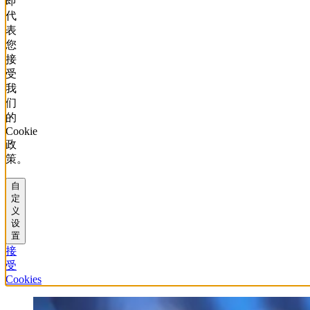
即
代
表
您
接
受
我
们
的
Cookie
政
策。
自
定
义
设
置
接
受
Cookies