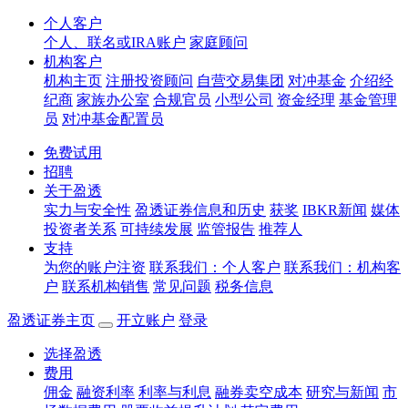
个人客户
个人、联名或IRA账户
家庭顾问
机构客户
机构主页
注册投资顾问
自营交易集团
对冲基金
介绍经
纪商
家族办公室
合规官员
小型公司
资金经理
基金管理
员
对冲基金配置员
免费试用
招聘
关于盈透
实力与安全性
盈透证券信息和历史
获奖
IBKR新闻
媒体
投资者关系
可持续发展
监管报告
推荐人
支持
为您的账户注资
联系我们：个人客户
联系我们：机构客
户
联系机构销售
常见问题
税务信息
盈透证券主页
开立账户
登录
选择盈透
费用
佣金
融资利率
利率与利息
融券卖空成本
研究与新闻
市