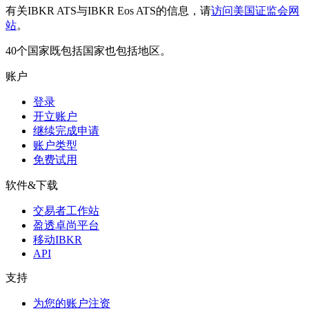
有关IBKR ATS与IBKR Eos ATS的信息，请
访问美国证监会网
站
。
40个国家既包括国家也包括地区。
账户
登录
开立账户
继续完成申请
账户类型
免费试用
软件&下载
交易者工作站
盈透卓尚平台
移动IBKR
API
支持
为您的账户注资