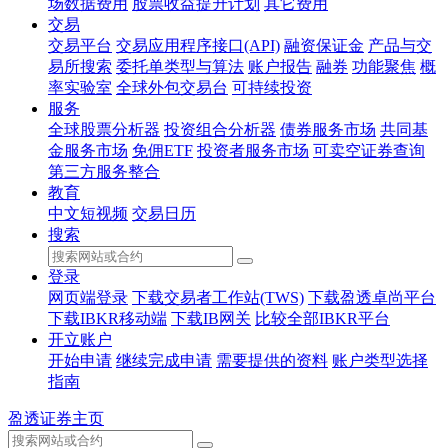
场数据费用
股票收益提升计划
其它费用
交易
交易平台
交易应用程序接口(API)
融资保证金
产品与交
易所搜索
委托单类型与算法
账户报告
融券
功能聚焦
概
率实验室
全球外包交易台
可持续投资
服务
全球股票分析器
投资组合分析器
债券服务市场
共同基
金服务市场
免佣ETF
投资者服务市场
可卖空证券查询
第三方服务整合
教育
中文短视频
交易日历
搜索
登录
网页端登录
下载交易者工作站(TWS)
下载盈透卓尚平台
下载IBKR移动端
下载IB网关
比较全部IBKR平台
开立账户
开始申请
继续完成申请
需要提供的资料
账户类型选择
指南
盈透证券主页