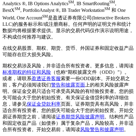
SM
SM
Analytics ®, IB Options Analytics
, IB SmartRouting
,
SM
SM
BestX
, PortfolioAnalyst ®, IB Trader Workstation
和 One
SM
World, One Account
是盈透证券有限公司(Interactive Brokers
LLC)的服务标示和/或注册商标。任何声明的证明文件和统计
数据均将根据要求提供。显示的交易代码仅作演示说明用途，
不构成任何推荐与建议。
在线交易股票、期权、期货、货币、外国证券和固定收益产品
可能存在巨大损失风险。
期权交易涉及风险，并非适合所有投资者。更多信息，请阅读
标准期权的特征和风险
（也称“期权披露文件（ODD）”）。
或者，请联系
盈透证券客服
索要一份ODD副本。开始交易之
前，客户必须阅读我们
警告和披露页面
上的相关风险披露声
明。保证金交易只适合可承受高风险的有经验投资者。您的损
失可能会大于您的初始投资。有关保证金借贷利率的详细信
息，请参见
保证金贷款利率
页面。证券期货具有高风险，并非
适合所有投资者。您的损失可能会大于您的初始投资。开始交
易证券期货之前，请阅读
证券期货风险披露声明
。结构性产品
和固定收益产品（如债券）属于复杂产品，风险较高，并非适
合所有投资者。开始交易前，请阅读
风险警告和披露声明
。