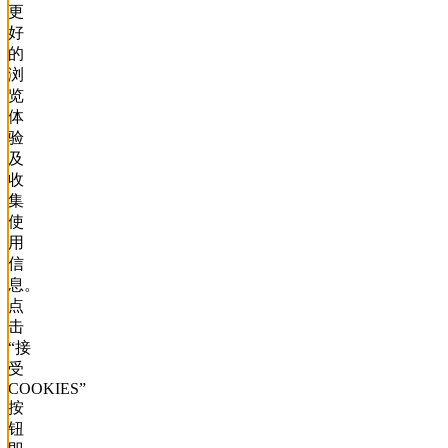
更
好
的
浏
览
体
验
及
收
集
使
用
信
息。
点
击
“接
受
COOKIES”
按
钮