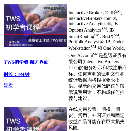
SM
Interactive Brokers ®, IB
,
InteractiveBrokers.com ®,
Interactive Analytics ®, IB
SM
Options Analytics
, IB
SM
SM
SmartRouting
, BestX
,
PortfolioAnalyst ®, IB Trader
SM
Workstation
和 One World,
SM
One Account
是盈透证券有
限公司(Interactive Brokers
TWS初学者-魔方界面
LLC)的服务标示和/或注册商
标。任何声明的证明文件和
时长：7分钟
统计数据均将根据要求提
观看
供。显示的交易代码仅作演
示说明用途，不构成任何推
荐与建议。
在线交易股票、期权、期
货、货币、外国证券和固定
收益产品可能存在巨大损失
风险。