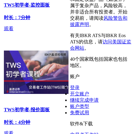
TWS初学者-监控面板
属于复杂产品，风险较高，
并非适合所有投资者。开始
时长：7分钟
交易前，请阅读
风险警告和
披露声明
。
观看
有关IBKR ATS与IBKR Eos
ATS的信息，请
访问美国证监
会网站
。
40个国家既包括国家也包括
地区。
账户
登录
开立账户
继续完成申请
账户类型
TWS初学者-报价面板
免费试用
时长：4分钟
软件&下载
观看