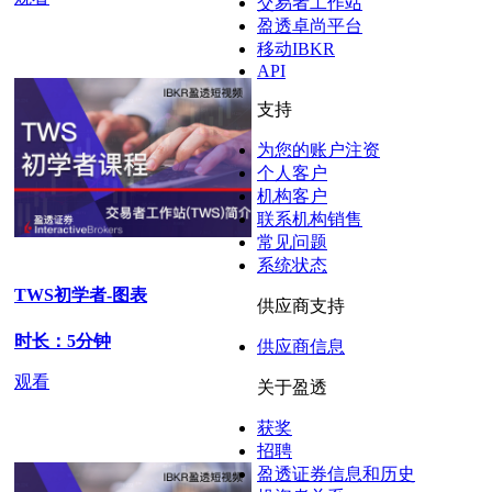
交易者工作站
盈透卓尚平台
移动IBKR
API
支持
为您的账户注资
个人客户
机构客户
联系机构销售
常见问题
系统状态
TWS初学者-图表
供应商支持
时长：5分钟
供应商信息
观看
关于盈透
获奖
招聘
盈透证券信息和历史