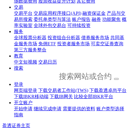
场数据费用
股票收益提升计划
其它费用
交易
交易平台
交易应用程序接口(API)
融资保证金
产品与交
易所搜索
委托单类型与算法
账户报告
融券
功能聚焦
概
率实验室
全球外包交易台
可持续投资
服务
全球股票分析器
投资组合分析器
债券服务市场
共同基
金服务市场
免佣ETF
投资者服务市场
可卖空证券查询
第三方服务整合
教育
中文短视频
交易日历
搜索
登录
网页端登录
下载交易者工作站(TWS)
下载盈透卓尚平台
下载IBKR移动端
下载IB网关
比较全部IBKR平台
开立账户
开始申请
继续完成申请
需要提供的资料
账户类型选择
指南
盈透证券主页