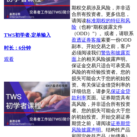
期权交易涉及风险，并非适
合所有投资者。更多信息，
请阅读
标准期权的特征和风
险
（也称“期权披露文件
（ODD）”）。或者，请联系
TWS初学者-定单输入
盈透证券客服
索要一份ODD
副本。开始交易之前，客户
时长：6分钟
必须阅读我们
警告和披露页
面
上的相关风险披露声明。
观看
保证金交易只适合可承受高
风险的有经验投资者。您的
损失可能会大于您的初始投
资。有关保证金借贷利率的
详细信息，请参见
保证金贷
款利率
页面。证券期货具有
高风险，并非适合所有投资
者。您的损失可能会大于您
的初始投资。开始交易证券
期货之前，请阅读
证券期货
风险披露声明
。结构性产品
和固定收益产品（如债券）