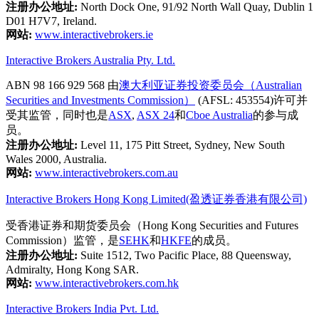
注册办公地址:
North Dock One, 91/92 North Wall Quay, Dublin 1
D01 H7V7, Ireland.
网站:
www.interactivebrokers.ie
Interactive Brokers Australia Pty. Ltd.
ABN 98 166 929 568 由
澳大利亚证券投资委员会（Australian
Securities and Investments Commission）
(AFSL: 453554)许可并
受其监管，同时也是
ASX
,
ASX 24
和
Cboe Australia
的参与成
员。
注册办公地址:
Level 11, 175 Pitt Street, Sydney, New South
Wales 2000, Australia.
网站:
www.interactivebrokers.com.au
Interactive Brokers Hong Kong Limited(盈透证券香港有限公司)
受香港证券和期货委员会（Hong Kong Securities and Futures
Commission）监管，是
SEHK
和
HKFE
的成员。
注册办公地址:
Suite 1512, Two Pacific Place, 88 Queensway,
Admiralty, Hong Kong SAR.
网站:
www.interactivebrokers.com.hk
Interactive Brokers India Pvt. Ltd.