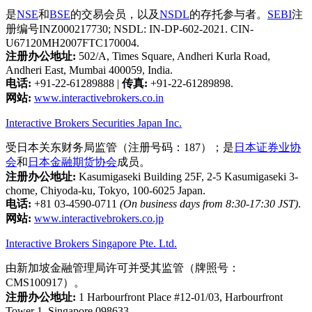
是
NSE
和
BSE
的交易会员，以及
NSDL
的存托参与者。
SEBI
注
册编号INZ000217730; NSDL: IN-DP-602-2021. CIN-
U67120MH2007FTC170004.
注册办公地址:
502/A, Times Square, Andheri Kurla Road,
Andheri East, Mumbai 400059, India.
电话:
+91-22-61289888
|
传真:
+91-22-61289898.
网站:
www.interactivebrokers.co.in
Interactive Brokers Securities Japan Inc.
受日本关东财务局监管（注册号码：187）；是
日本证券业协
会
和
日本金融期货协会
成员。
注册办公地址:
Kasumigaseki Building 25F, 2-5 Kasumigaseki 3-
chome, Chiyoda-ku, Tokyo, 100-6025 Japan.
电话:
+81 03-4590-0711
(On business days from 8:30-17:30 JST)
.
网站:
www.interactivebrokers.co.jp
Interactive Brokers Singapore Pte. Ltd.
由新加坡金融管理局许可并受其监管（牌照号：
CMS100917）。
注册办公地址:
1 Harbourfront Place #12-01/03, Harbourfront
Tower 1, Singapore 098633.