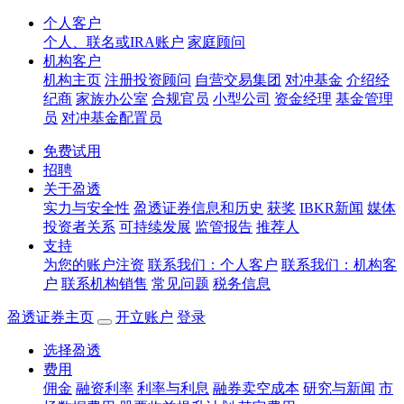
个人客户
个人、联名或IRA账户
家庭顾问
机构客户
机构主页
注册投资顾问
自营交易集团
对冲基金
介绍经
纪商
家族办公室
合规官员
小型公司
资金经理
基金管理
员
对冲基金配置员
免费试用
招聘
关于盈透
实力与安全性
盈透证券信息和历史
获奖
IBKR新闻
媒体
投资者关系
可持续发展
监管报告
推荐人
支持
为您的账户注资
联系我们：个人客户
联系我们：机构客
户
联系机构销售
常见问题
税务信息
盈透证券主页
开立账户
登录
选择盈透
费用
佣金
融资利率
利率与利息
融券卖空成本
研究与新闻
市