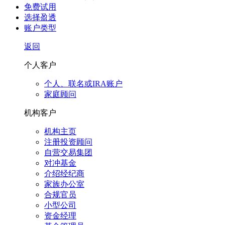
免费试用
选择盈透
账户类型
返回
个人客户
个人、联名或IRA账户
家庭顾问
机构客户
机构主页
注册投资顾问
自营交易集团
对冲基金
介绍经纪商
家族办公室
合规官员
小型公司
资金经理