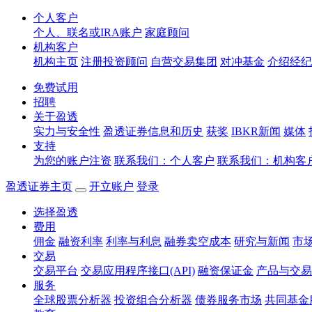
个人客户
个人、联名或IRA账户
家庭顾问
机构客户
机构主页
注册投资顾问
自营交易集团
对冲基金
介绍经纪
免费试用
招聘
关于盈透
实力与安全性
盈透证券信息和历史
获奖
IBKR新闻
媒体
支持
为您的账户注资
联系我们：个人客户
联系我们：机构客
盈透证券主页
开立账户
登录
选择盈透
费用
佣金
融资利率
利率与利息
融券卖空成本
研究与新闻
市
交易
交易平台
交易应用程序接口(API)
融资保证金
产品与交易
服务
全球股票分析器
投资组合分析器
债券服务市场
共同基金