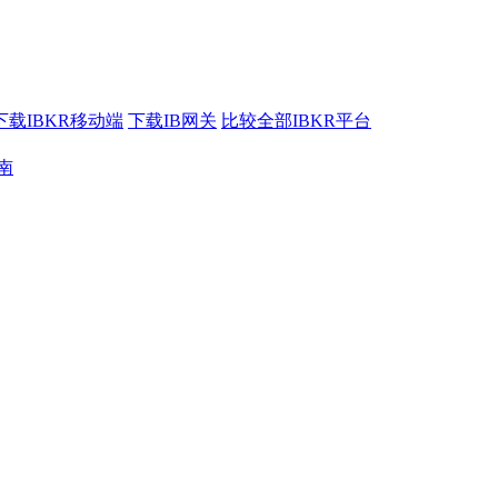
下载IBKR移动端
下载IB网关
比较全部IBKR平台
南