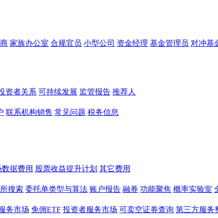
商
家族办公室
合规官员
小型公司
资金经理
基金管理员
对冲基
投资者关系
可持续发展
监管报告
推荐人
户
联系机构销售
常见问题
税务信息
场数据费用
股票收益提升计划
其它费用
所搜索
委托单类型与算法
账户报告
融券
功能聚焦
概率实验室
服务市场
免佣ETF
投资者服务市场
可卖空证券查询
第三方服务